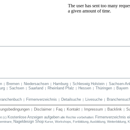
en
Bremen
Niedersachsen
Hamburg
Schleswig Holstein
Sachsen-Anh
|
|
|
|
|
urg
Sachsen
Saarland
Rheinland Pfalz
Hessen
Thüringen
Bayern
|
|
|
|
|
|
ranchenbuch
Firmenverzeichnis
Detailsuche
Livesuche
Branchensuc
|
|
|
|
zungsbedingungen
Disclaimer
Faq
Kontakt
Impressum
Backlink
S
|
|
|
|
|
|
Kostenlose Anzeigen aufgeben
Firmenverzeichnis e
t (c)
alle Rechte vorbehalten:
Nageldesign Shop
Seminare,
Kurse, Workshops, Fortbildung, Ausbildung, Weiterbildung, K