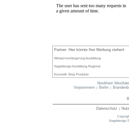
Partner: Hier könnte Ihre Werbung stehen!
Wimpernverlängerung Ausbildung
Nageldesign Ausbildung Regional
Kosmetik Shop Produkte
Nordrhein Westfal
Vorpommern
Berlin
Brandenb
|
|
B
Datenschutz
Nut
|
Copyrigh
Nageldesign 