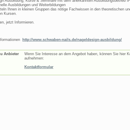
gn Ausbildung, Kurse & Seminare mit dem anerkannten Ausbildungsbetrieb I
nelle Ausbildungen und Weiterbildungen
tteln Ihnen in kleinen Gruppen das nötige Fachwissen in den theoretischen un
en Kursen.
n, jetzt Informieren.
nformationen
http://www.schwaben-nails.de/nageldesign-ausbildung/
zu Anbieter
Wenn Sie Interesse an dem Angebot haben, können Sie hier K
aufnehmen:
Kontaktformular