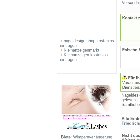
Versandhi
Kontakt 
nageldesign shop kostenlos
eintragen
Falsche
Kleinanzeigenmarkt
Kleinanzeigen kostenlos
eintragen
Für Ih
Vorausbez
Dienstlei
Nageldesi
gelesen.
Sämtliche
Alle Eint
Friedrich
Nicht das
Biete
: Wimpernverlängerung