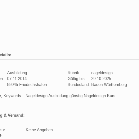
tails:
Ausbildung
Rubrik:
nageldesign
en:
07.11.2014
Gültig bis:
29.10.2025
88045 Friedrichshafen
Bundesland:
Baden-Württemberg
e, Keywords:
Nageldesign Ausbildung günstig Nageldesign Kurs
g & Versand:
zur
Keine Angaben
g: