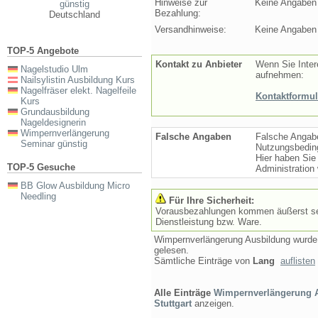
Hinweise zur
Keine Angaben
günstig
Bezahlung:
Deutschland
Versandhinweise:
Keine Angaben
TOP-5 Angebote
Kontakt zu Anbieter
Wenn Sie Inter
Nagelstudio Ulm
aufnehmen:
Nailsylistin Ausbildung Kurs
Nagelfräser elekt. Nagelfeile
Kontaktformul
Kurs
Grundausbildung
Nageldesignerin
Wimpernverlängerung
Falsche Angaben
Falsche Angabe
Seminar günstig
Nutzungsbedin
Hier haben Sie
TOP-5 Gesuche
Administration
BB Glow Ausbildung Micro
Needling
Für Ihre Sicherheit:
Vorausbezahlungen kommen äußerst selt
Dienstleistung bzw. Ware.
Wimpernverlängerung Ausbildung wurd
gelesen.
Sämtliche Einträge von
Lang
auflisten
Alle Einträge
Wimpernverlängerung A
Stuttgart
anzeigen.