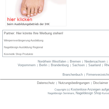
Partner: Hier könnte Ihre Werbung stehen!
Wimpernverlängerung Ausbildung
Nageldesign Ausbildung Regional
Kosmetik Shop Produkte
Nordrhein Westfalen
Bremen
Niedersachsen
|
|
Vorpommern
Berlin
Brandenburg
Sachsen
Saarland
Rhe
|
|
|
|
|
Branchenbuch
Firmenverzeich
|
Datenschutz
Nutzungsbedingungen
Disclaimer
|
|
Kostenlose Anzeigen aufg
Copyright (c)
Nageldesign Shop
Nageldesign Seminare,
Kurse,