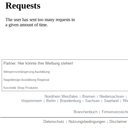
Partner: Hier könnte Ihre Werbung stehen!
Wimpernverlängerung Ausbildung
Nageldesign Ausbildung Regional
Kosmetik Shop Produkte
Nordrhein Westfalen
Bremen
Niedersachsen
|
|
Vorpommern
Berlin
Brandenburg
Sachsen
Saarland
Rhe
|
|
|
|
|
Branchenbuch
Firmenverzeich
|
Datenschutz
Nutzungsbedingungen
Disclaimer
|
|