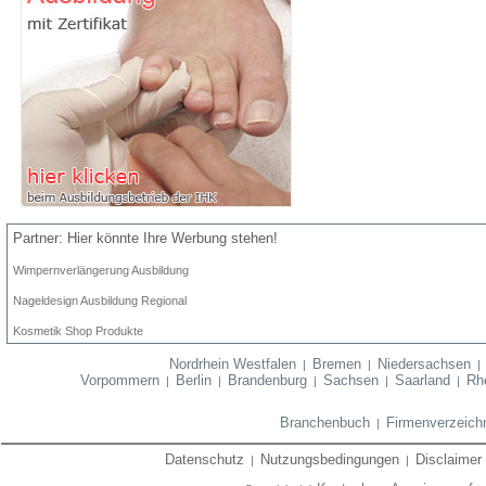
Partner: Hier könnte Ihre Werbung stehen!
Wimpernverlängerung Ausbildung
Nageldesign Ausbildung Regional
Kosmetik Shop Produkte
Nordrhein Westfalen
Bremen
Niedersachsen
|
|
Vorpommern
Berlin
Brandenburg
Sachsen
Saarland
Rhe
|
|
|
|
|
Branchenbuch
Firmenverzeich
|
Datenschutz
Nutzungsbedingungen
Disclaimer
|
|