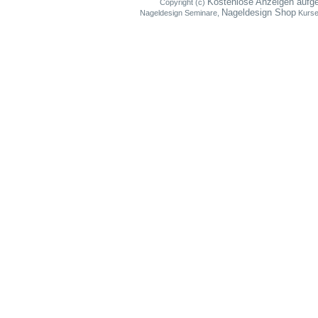
Kostenlose Anzeigen aufg
Copyright (c)
Nageldesign Shop
Nageldesign Seminare,
Kurse,