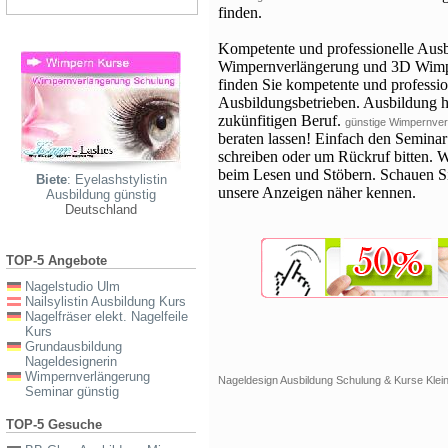
finden.
Kompetente und professionelle Ausb
Wimpernverlängerung und 3D Wimpe
finden Sie kompetente und professio
Ausbildungsbetrieben. Ausbildung he
zukünfitigen Beruf.
günstige Wimpernver
beraten lassen! Einfach den Seminar
schreiben oder um Rückruf bitten.
beim Lesen und Stöbern. Schauen Si
Biete
: Eyelashstylistin
unsere Anzeigen näher kennen.
Ausbildung günstig
Deutschland
TOP-5 Angebote
Nagelstudio Ulm
Nailsylistin Ausbildung Kurs
Nagelfräser elekt. Nagelfeile
Kurs
Grundausbildung
Nageldesignerin
Wimpernverlängerung
Nageldesign Ausbildung Schulung & Kurse Klei
Seminar günstig
TOP-5 Gesuche