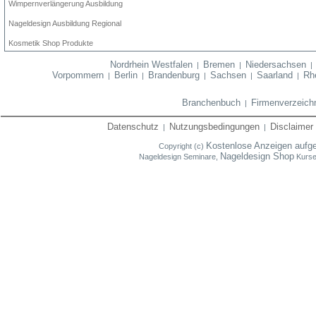
Wimpernverlängerung Ausbildung
Nageldesign Ausbildung Regional
Kosmetik Shop Produkte
Nordrhein Westfalen
Bremen
Niedersachsen
|
|
Vorpommern
Berlin
Brandenburg
Sachsen
Saarland
Rhe
|
|
|
|
|
Branchenbuch
Firmenverzeich
|
Datenschutz
Nutzungsbedingungen
Disclaimer
|
|
Kostenlose Anzeigen aufg
Copyright (c)
Nageldesign Shop
Nageldesign Seminare,
Kurse,