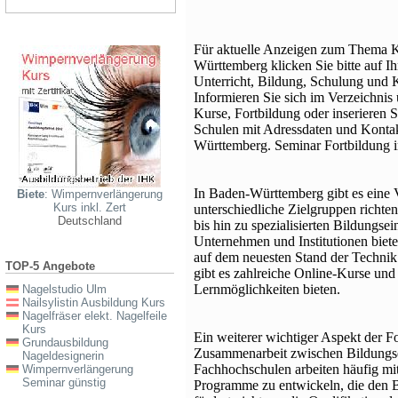
Für aktuelle Anzeigen zum Thema K
Württemberg klicken Sie bitte auf I
Unterricht, Bildung, Schulung und 
Informieren Sie sich im Verzeichni
Kurse, Fortbildung oder inserieren 
Schulen mit Adressdaten und Konta
Württemberg. Seminar Fortbildung 
In Baden-Württemberg gibt es eine V
Biete
: Wimpernverlängerung
Kurs inkl. Zert
unterschiedliche Zielgruppen richte
Deutschland
bis hin zu spezialisierten Bildungsei
Unternehmen und Institutionen biete
auf dem neuesten Stand der Techni
TOP-5 Angebote
gibt es zahlreiche Online-Kurse und 
Lernmöglichkeiten bieten.
Nagelstudio Ulm
Nailsylistin Ausbildung Kurs
Nagelfräser elekt. Nagelfeile
Kurs
Ein weiterer wichtiger Aspekt der F
Grundausbildung
Zusammenarbeit zwischen Bildungse
Nageldesignerin
Fachhochschulen arbeiten häufig m
Wimpernverlängerung
Seminar günstig
Programme zu entwickeln, die den B